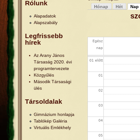
Rólunk
Jelenlegi hely
Hónap
Hét
Nap
Elsődleges füle
(aktív
sz
Alapadatok
Alapszabály
Legfrissebb
hírek
Egész
nap
Az Arany János
01 előtt
Társaság 2020. évi
programtervezete
Közgyűlés
01
Második Társasági
ülés
02
Társoldalak
03
Gimnázium honlapja
Tablókép Galéria
04
Virtuális Emlékhely
05