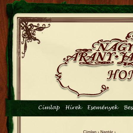
Főmenü
Címlap
Hírek
Események
Be
Címlap
›
Naptár
›