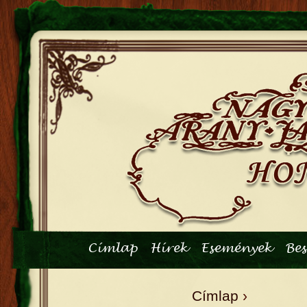
Főmenü
Címlap
Hírek
Események
Be
Címlap
›