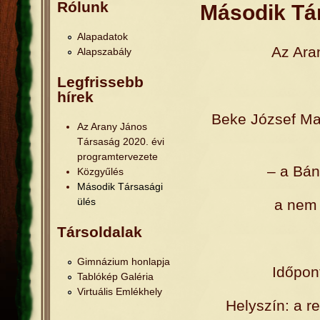
Jelenlegi hely
Rólunk
Második Tá
Alapadatok
Az Ara
Alapszabály
Legfrissebb
hírek
Beke József Mag
Az Arany János
Társaság 2020. évi
programtervezete
– a Bán
Közgyűlés
Második Társasági
ülés
a nem 
Társoldalak
Gimnázium honlapja
Időpont
Tablókép Galéria
Virtuális Emlékhely
Helyszín: a r