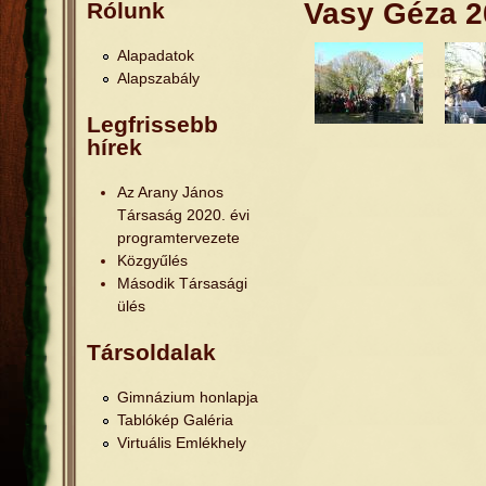
Jelenlegi hely
Vasy Géza 2
Rólunk
Alapadatok
Alapszabály
Legfrissebb
hírek
Az Arany János
Társaság 2020. évi
programtervezete
Közgyűlés
Második Társasági
ülés
Társoldalak
Gimnázium honlapja
Tablókép Galéria
Virtuális Emlékhely