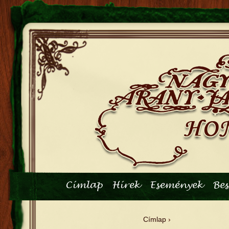
Főmenü
Címlap
Hírek
Események
Be
Címlap
›