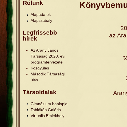
Jelenlegi hely
Rólunk
Könyvbemu
Alapadatok
Alapszabály
20
Legfrissebb
az Ar
hírek
Az Arany János
Társaság 2020. évi
t
programtervezete
Közgyűlés
Második Társasági
ülés
Társoldalak
Aran
Gimnázium honlapja
Tablókép Galéria
Virtuális Emlékhely