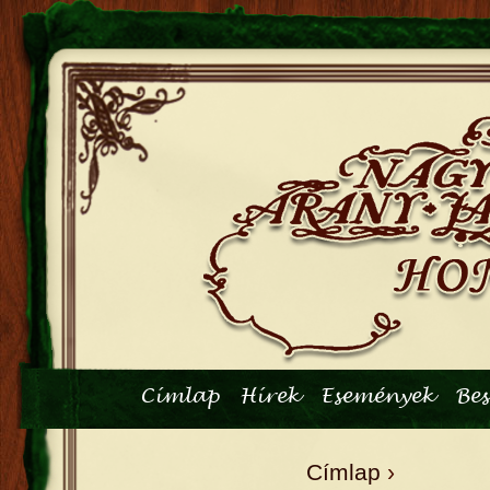
Főmenü
Címlap
Hírek
Események
Be
Címlap
›