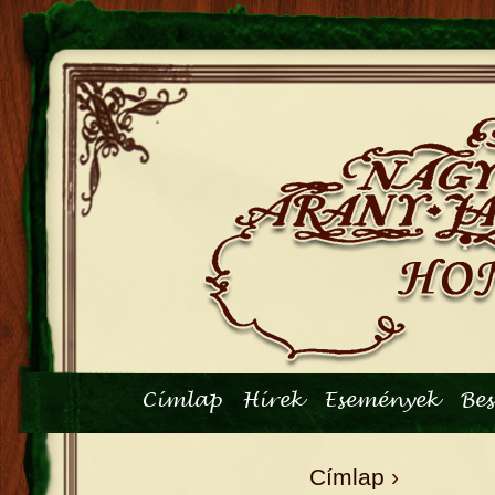
Főmenü
Címlap
Hírek
Események
Be
Címlap
›