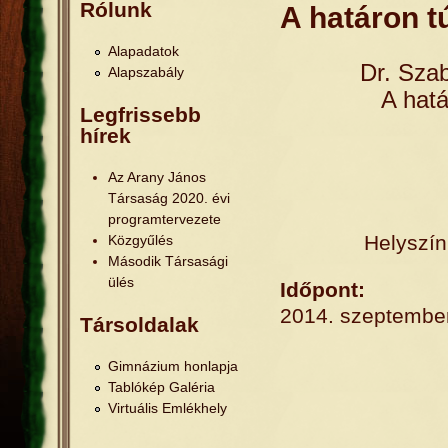
Jelenlegi hely
Rólunk
A határon t
Alapadatok
Dr. Szab
Alapszabály
A hatá
Legfrissebb
hírek
Az Arany János
Társaság 2020. évi
programtervezete
Helyszí
Közgyűlés
Második Társasági
ülés
Időpont:
2014. szeptember
Társoldalak
Gimnázium honlapja
Tablókép Galéria
Virtuális Emlékhely