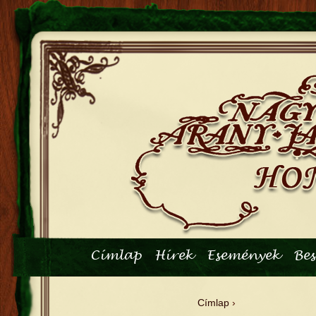
Főmenü
Címlap
Hírek
Események
Be
Címlap
›