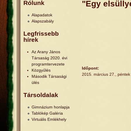
Jelenlegi hely
"Egy elsülly
Rólunk
Alapadatok
Alapszabály
Legfrissebb
hírek
Az Arany János
Társaság 2020. évi
programtervezete
Időpont:
Közgyűlés
2015. március 27., péntek
Második Társasági
ülés
Társoldalak
Gimnázium honlapja
Tablókép Galéria
Virtuális Emlékhely