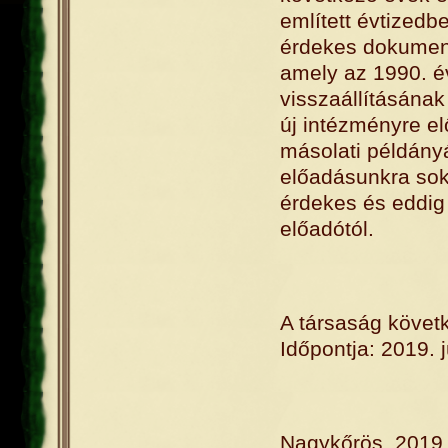
említett évtizedb
érdekes dokument
amely az 1990. év
visszaállításának
új intézményre el
másolati példányát
előadásunkra sok
érdekes és eddig 
előadótól.
A társaság követk
Időpontja: 2019. j
Nagykőrös, 2019.