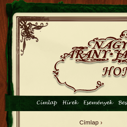
Főmenü
Címlap
Hírek
Események
Be
Címlap
›