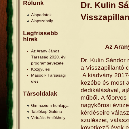
Jelenlegi hely
Rólunk
Dr. Kulin S
Alapadatok
Visszapilla
Alapszabály
Legfrissebb
hírek
Az Aran
Az Arany János
Társaság 2020. évi
Dr. Kulin Sándor 
programtervezete
a Visszapillantó 
Közgyűlés
A kiadvány 2017-
Második Társasági
ülés
kezébe és most a
dedikálásával, aj
Társoldalak
műből. A főorvos
nagykőrösi évtize
Gimnázium honlapja
Tablókép Galéria
kérdéseire válasz
Virtuális Emlékhely
szülészet, válasz
következő évek e