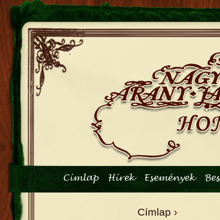
Főmenü
Címlap
Hírek
Események
Be
Címlap
›