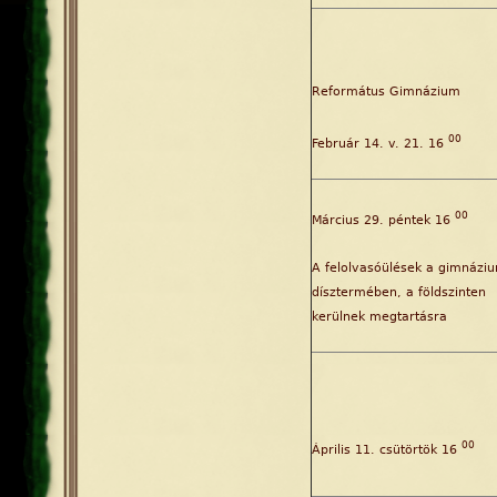
Református Gimnázium
00
Február 14. v. 21. 16
00
Március 29. péntek 16
A felolvasóülések a gimnázi
dísztermében, a földszinten
kerülnek megtartásra
00
Április 11. csütörtök 16