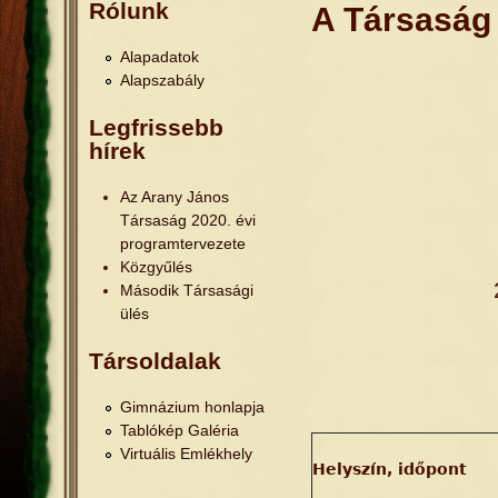
Jelenlegi hely
Rólunk
A Társaság 
Alapadatok
Alapszabály
Legfrissebb
hírek
Az Arany János
Társaság 2020. évi
programtervezete
Közgyűlés
Második Társasági
ülés
Társoldalak
Gimnázium honlapja
Tablókép Galéria
Virtuális Emlékhely
Helyszín, időpont